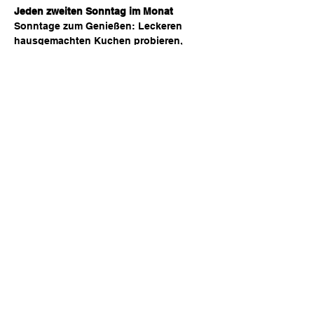
Jeden zweiten Sonntag im Monat
Sonntage zum Genießen: Leckeren 
hausgemachten Kuchen probieren, 
entspannte Musik von wechselnden 
DJs hören und in gemütlicher Runde 
den Nachmittag ausklingen lassen – für 
alle, die gute Vibes, süße Leckereien 
und Vinyl lieben!
Diese Veranstaltung teilen
© 2025 by Cafe Vinyl.