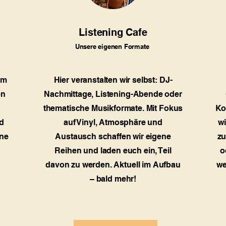
Listening Cafe
Unsere eigenen Formate
im
Hier veranstalten wir selbst: DJ-
en
Nachmittage, Listening-Abende oder
thematische Musikformate. Mit Fokus
Ko
d
auf Vinyl, Atmosphäre und
wi
ene
Austausch schaffen wir eigene
zu
Reihen und laden euch ein, Teil
o
davon zu werden. Aktuell im Aufbau
we
– bald mehr!