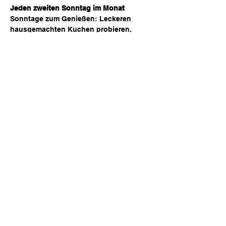
Jeden zweiten Sonntag im Monat
Sonntage zum Genießen: Leckeren 
hausgemachten Kuchen probieren, 
entspannte Musik von wechselnden 
DJs hören und in gemütlicher Runde 
den Nachmittag ausklingen lassen – für 
alle, die gute Vibes, süße Leckereien 
und Vinyl lieben!
Diese Veranstaltung teilen
© 2025 by Cafe Vinyl.